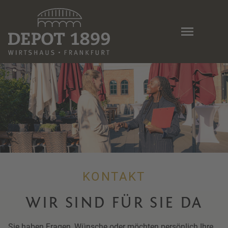
Skip
to
main
content
KONTAKT
WIR SIND FÜR SIE DA
Sie haben Fragen, Wünsche oder möchten persönlich Ihre