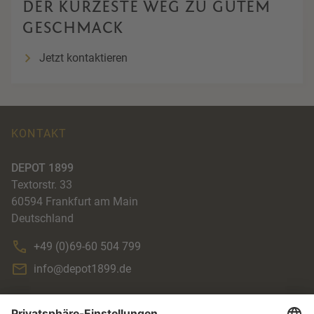
DER KÜRZESTE WEG ZU GUTEM
GESCHMACK
Jetzt kontaktieren
KONTAKT
DEPOT 1899
Textorstr. 33
60594
Frankfurt am Main
Deutschland
+49 (0)69-60 504 799
info@depot1899.de