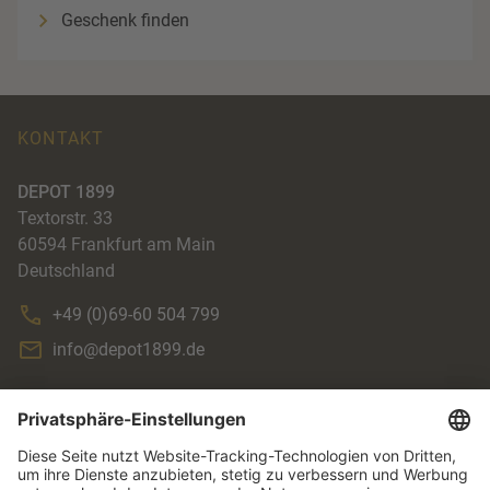
Geschenk finden
KONTAKT
DEPOT 1899
Textorstr. 33
60594
Frankfurt am Main
Deutschland
+49 (0)69-60 504 799
info@depot1899.de
ACCENTE
AGB