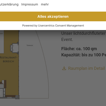
RAUMPLAN
Unser lichtdurchfluteter
Event.
Fläche: ca. 100 qm
Kapazität: bis zu 100 
Raumplan im Detail