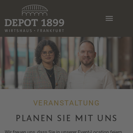
Skip
to
main
content
VERANSTALTUNG
PLANEN SIE MIT UNS
Wir freuen uns, dass Sie in unserer Event-Location feiern