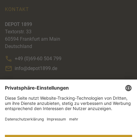
KONTAKT
DEPOT 1899
Textorstr. 33
60594
Frankfurt am Main
Deutschland
+49 (0)69-60 504 799
info@depot1899.de
ACCENTE
AGB
IMPRESSUM
DATENSCHUTZ